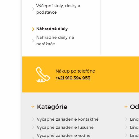
Výčepní stoly, desky a
podstavce
Náhradné diely
Náhradné diely na
narážače
Nákup po telefóne
+421 910 394 953
Kategórie
Od
Výčapné zariadenie kontaktné
Lin
Výčapné zariadenie luxusné
Lind
Výčapné zariadenie vodné
Lind