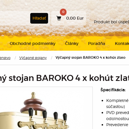
0
Hľadať
0,00 Eur
Produkt bol úspe
Obchodné podmienky
Články
Poradňa
Kontak
šenstvo
Výčapné stojany
Výčapný stojan BAROKO 4 x kohút zlato
Pokračovať v
nákupe
ý stojan BAROKO 4 x kohút zla
Špecifikácia:
Kompletné 
súčasťou)
PVD prevede
odolnosťou
Prevedenie t