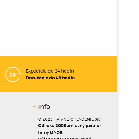
Expedícia do 24 hodín
Doručenie do 48 hodín
Info
© 2023 - PIVNÉ-CHLADENIE.SK
Od roku 2008 zmluvný partner
firmy LINDR.