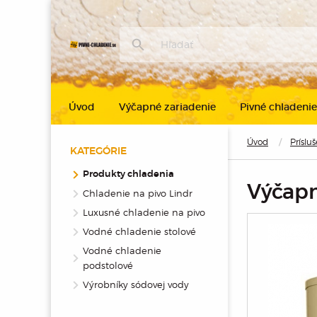
Úvod
Výčapné zariadenie
Pivné chladenie
Úvod
Príslu
KATEGÓRIE
Produkty chladenia
Výčapn
Chladenie na pivo Lindr
Luxusné chladenie na pivo
Vodné chladenie stolové
Vodné chladenie
podstolové
Výrobníky sódovej vody