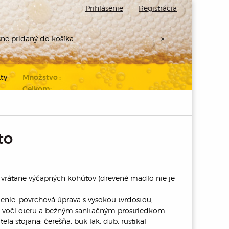
Prihlásenie
Registrácia
šne pridaný do košíka
×
ty
Množstvo :
Celkom:
Prejdite k
pokladni
to
vrátane výčapných kohútov (drevené madlo nie je
nie: povrchová úprava s vysokou tvrdostou,
 voči oteru a bežným sanitačným prostriedkom
ela stojana: čerešňa, buk lak, dub, rustikal