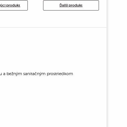
úci produkt
Ďalší produkt
eru a bežným sanitačným prostriedkom