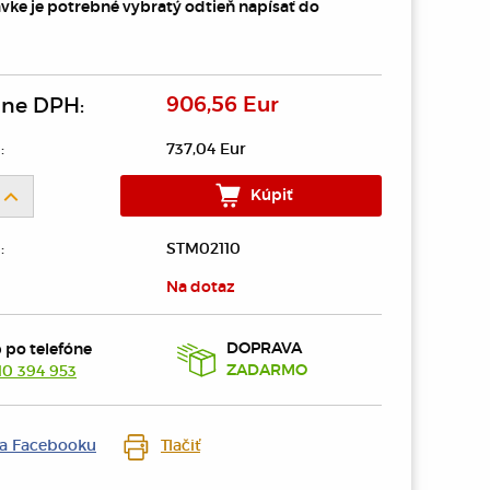
vke je potrebné vybratý odtieň napísať do
ane DPH:
906,56 Eur
:
737,04 Eur
Kúpiť
:
STM02110
Na dotaz
DOPRAVA
 po telefóne
10 394 953
ZADARMO
na Facebooku
Tlačiť