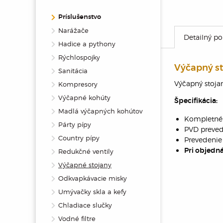
Príslušenstvo
Narážače
Detailný po
Hadice a pythony
Rýchlospojky
Výčapný st
Sanitácia
Výčapný stojan
Kompresory
Výčapné kohúty
Špecifikácia:
Madlá výčapných kohútov
Kompletné 
Párty pípy
PVD preved
Country pípy
Prevedenie 
Pri objedn
Redukčné ventily
Výčapné stojany
Odkvapkávacie misky
Umývačky skla a kefy
Chladiace slučky
Vodné filtre