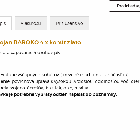
Predchádzaj
pis
Vlastnosti
Príslušenstvo
ojan BAROKO 4 x kohút zlato
 pre čapovanie 4 druhov pív.
vrátane výčapných kohútov (drevené madlo nie je súčasťou)
enie: povrchová úprava s vysokou tvrdostou, odolnosťou voči ot
tela stojana: čerešňa, buk lak, dub, rustikal
ávke je potrebné vybratý odtieň napísať do poznámky.