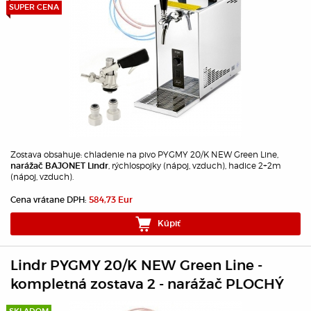
SUPER CENA
Zostava obsahuje: chladenie na pivo PYGMY 20/K NEW Green Line,
, rýchlospojky (nápoj, vzduch), hadice 2+2m
narážač BAJONET Lindr
(nápoj, vzduch).
Cena vrátane DPH:
584,73 Eur
Kúpiť
Lindr PYGMY 20/K NEW Green Line -
kompletná zostava 2 - narážač PLOCHÝ