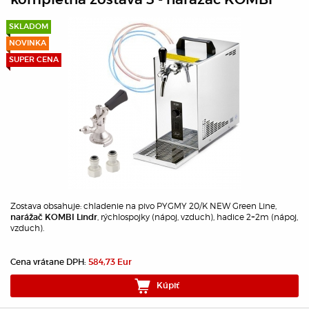
SKLADOM
NOVINKA
SUPER CENA
Zostava obsahuje: chladenie na pivo PYGMY 20/K NEW Green Line,
, rýchlospojky (nápoj, vzduch), hadice 2+2m (nápoj,
narážač KOMBI Lindr
vzduch).
Cena vrátane DPH:
584,73 Eur
Kúpiť