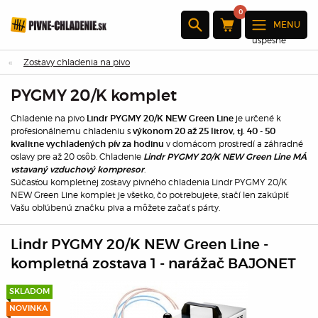
0
MENU
Produkt bol
úspešne
pridaný do
Zostavy chladenia na pivo
košíka
PYGMY 20/K komplet
×
Chladenie na pivo
je určené k
Lindr PYGMY 20/K NEW Green Line
profesionálnemu chladeniu s
výkonom 20 až 25 litrov, tj. 40 - 50
v domácom prostredí a záhradné
kvalitne vychladených pív za hodinu
oslavy pre až 20 osôb. Chladenie
Množstvo :
Lindr PYGMY 20/K NEW Green Line MÁ
.
Celkom:
vstavaný vzduchový kompresor
Súčasťou kompletnej zostavy pivného chladenia Lindr PYGMY 20/K
NEW Green Line komplet je všetko, čo potrebujete, stačí len zakúpiť
Prejdite k
Vašu obľúbenú značku piva a môžete začať s párty.
pokladni
Lindr PYGMY 20/K NEW Green Line -
Pokračovať
v nákupe
kompletná zostava 1 - narážač BAJONET
SKLADOM
NOVINKA