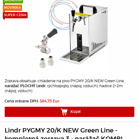
SKLADOM
NOVINKA
SUPER CENA
Zostava obsahuje: chladenie na pivo PYGMY 20/K NEW Green Line,
, rýchlospojky (nápoj, vzduch), hadice 2+2m
narážač PLOCHÝ Lindr
(nápoj, vzduch).
Cena vrátane DPH:
584,73 Eur
Kúpiť
Lindr PYGMY 20/K NEW Green Line -
kompletná zostava 3 - narážač KOMBI