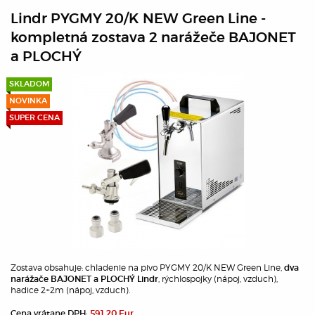
Lindr PYGMY 20/K NEW Green Line -
kompletná zostava 2 narážeče BAJONET
a PLOCHÝ
SKLADOM
NOVINKA
SUPER CENA
Zostava obsahuje: chladenie na pivo PYGMY 20/K NEW Green Line,
dva
, rýchlospojky (nápoj, vzduch),
narážače BAJONET a PLOCHÝ Lindr
hadice 2+2m (nápoj, vzduch).
Cena vrátane DPH:
591,20 Eur