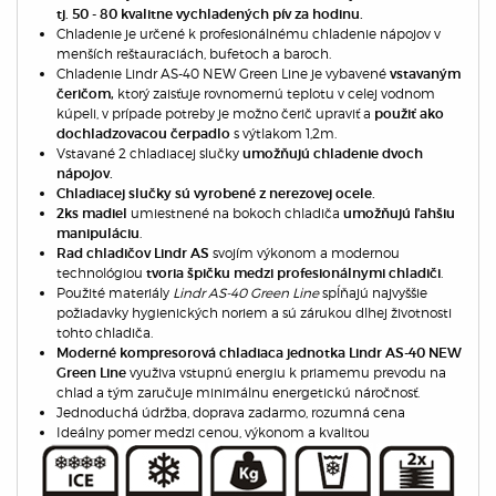
tj. 50 - 80 kvalitne vychladených pív za hodinu.
Chladenie je určené k profesionálnému chladenie nápojov v
menších reštauraciách, bufetoch a baroch.
Chladenie Lindr AS-40 NEW Green Line je vybavené
vstavaným
ktorý zaisťuje rovnomernú teplotu v celej vodnom
čeričom,
kúpeli, v prípade potreby je možno čerič upraviť a
použiť ako
s výtlakom 1,2m.
dochladzovacou čerpadlo
Vstavané 2 chladiacej slučky
umožňujú chladenie dvoch
nápojov.
Chladiacej slučky sú vyrobené z nerezovej ocele.
umiestnené na bokoch chladiča
2ks madiel
umožňujú ľahšiu
.
manipuláciu
svojím výkonom a modernou
Rad chladičov Lindr AS
technológiou
.
tvoria špičku medzi profesionálnymi chladiči
Použité materiály
Lindr AS-40 Green Line
spĺňajú najvyššie
požiadavky hygienických noriem a sú zárukou dlhej životnosti
tohto chladiča.
Moderné kompresorová chladiaca jednotka Lindr AS-40 NEW
využiva vstupnú energiu k priamemu prevodu na
Green Line
chlad a tým zaručuje minimálnu energetickú náročnosť.
Jednoduchá údržba, doprava zadarmo, rozumná cena
Ideálny pomer medzi cenou, výkonom a kvalitou