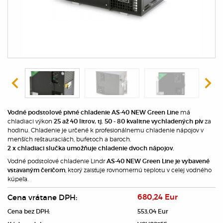
má
Vodné podstolové pivné chladenie AS-40 NEW Green Line
chladiaci výkon
za
25 až 40 litrov, tj. 50 - 80 kvalitne vychladených pív
hodinu. Chladenie je určené k profesionálnemu chladenie nápojov v
menších reštauraciách, bufetoch a baroch.
2 x chladiaci slučka umožňuje chladenie dvoch nápojov.
Vodné podstolové chladenie Lindr
AS-40 NEW Green Line je vybavené
, ktorý zaisťuje rovnomernú teplotu v celej vodného
vstavaným čeričom
kúpeľa.
Cena vrátane DPH:
680,24 Eur
Cena bez DPH:
553,04 Eur