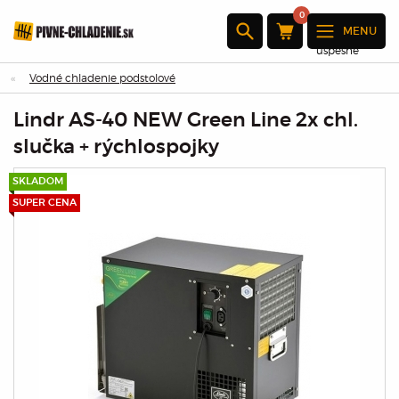
0
MENU
Produkt bol
úspešne
pridaný do
Vodné chladenie podstolové
košíka
Lindr AS-40 NEW Green Line 2x chl.
×
slučka + rýchlospojky
SKLADOM
Množstvo :
SUPER CENA
Celkom:
Prejdite k
pokladni
Pokračovať
v nákupe