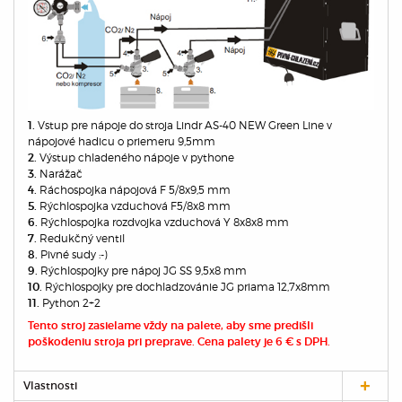
Vstup pre nápoje do stroja Lindr AS-40 NEW Green Line v
1.
nápojové hadicu o priemeru 9,5mm
Výstup chladeného nápoje v pythone
2.
Narážač
3.
Ráchospojka nápojová F 5/8x9,5 mm
4.
Rýchlospojka vzduchová F5/8x8 mm
5.
Rýchlospojka rozdvojka vzduchová Y 8x8x8 mm
6.
Redukčný ventil
7.
Pivné sudy :-)
8.
Rýchlospojky pre nápoj JG SS 9,5x8 mm
9.
Rýchlospojky pre dochladzovánie JG priama 12,7x8mm
10.
Python 2+2
11.
Tento stroj zasielame vždy na palete, aby sme predišli
poškodeniu stroja pri preprave. Cena palety je 6 € s DPH.
Vlastnosti