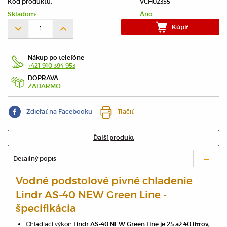
Kód produktu:
VCH02355
Skladom:
Áno
Kúpiť
Nákup po telefóne
+421 910 394 953
DOPRAVA
ZADARMO
Zdieľať na Facebooku
Tlačiť
Ďalší produkt
Detailný popis
Vodné podstolové pivné chladenie
Lindr AS-40 NEW Green Line -
špecifikácia
Chladiaci výkon
Lindr AS-40 NEW Green Line je 25 až 40 litrov,