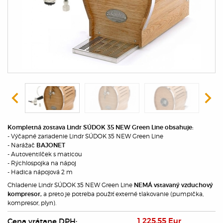
Kompletná zostava Lindr SÚDOK 35 NEW Green Line obsahuje:
- Výčapné zariadenie Lindr SÚDOK 35 NEW Green Line
- Narážač
BAJONET
- Autoventilček s maticou
- Rýchlospojka na nápoj
- Hadica nápojová 2 m
Chladenie Lindr SÚDOK 35 NEW Green Line
NEMÁ vstavaný vzduchový
a preto je potreba použiť externé tlakovanie (pumpička,
kompresor,
kompresor, plyn).
Cena vrátane DPH:
1 225,55 Eur