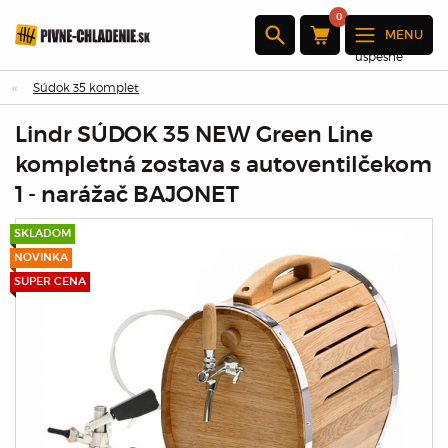
0
MENU
Produkt bol
úspešne
pridaný do
Súdok 35 komplet
košíka
Lindr SÚDOK 35 NEW Green Line
×
kompletná zostava s autoventilčekom
1 - narážač BAJONET
Množstvo :
SKLADOM
Celkom:
NOVINKA
Prejdite k
SUPER CENA
pokladni
Pokračovať
v nákupe