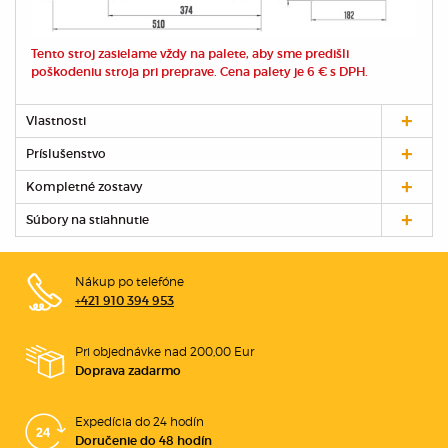
Tento stroj zasielame vždy na palete, aby sme predišli
poškodeniu stroja pri preprave. Cena palety je 6 € s DPH.
Vlastnosti
Príslušenstvo
Kompletné zostavy
Súbory na stiahnutie
Nákup po telefóne
+421 910 394 953
Pri objednávke nad 200,00 Eur
Doprava zadarmo
Expedícia do 24 hodín
Doručenie do 48 hodín