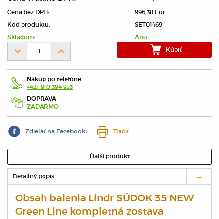
Cena bez DPH:
996,38 Eur
Kód produktu:
SET01469
Skladom:
Áno
Kúpiť
Nákup po telefóne
+421 910 394 953
DOPRAVA
ZADARMO
Zdieľať na Facebooku
Tlačiť
Ďalší produkt
Detailný popis
Obsah balenia Lindr SÚDOK 35 NEW
Green Line kompletná zostava