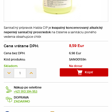
Sanitačný prípravok Habla CIP je
kvapalný koncentrovaný alkalický
na čistenie a sanitáciu pivného
nepenivý sanitačný prostriedok
vedenia obsahujúce chlór.
Cena vrátane DPH:
8,59 Eur
Cena bez DPH:
6,98 Eur
Kód produktu:
SAN00159n
Skladom:
Na dotaz
Kúpiť
Nákup po telefóne
+421 910 394 953
DOPRAVA
ZADARMO