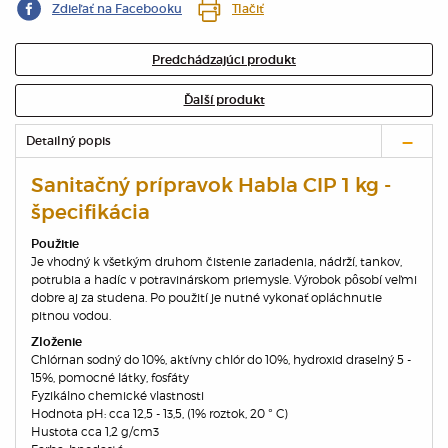
Zdieľať na Facebooku
Tlačiť
Predchádzajúci produkt
Ďalší produkt
Detailný popis
Sanitačný prípravok Habla CIP 1 kg -
špecifikácia
Použitie
Je vhodný k všetkým druhom čistenie zariadenia, nádrží, tankov,
potrubia a hadíc v potravinárskom priemysle. Výrobok pôsobí veľmi
dobre aj za studena. Po použití je nutné vykonať opláchnutie
pitnou vodou.
Zloženie
Chlórnan
sodný
do
10
%
,
aktívny chlór
do
10
%
,
hydroxid
draselný
5
-
15
%
,
pomocné
látky
,
fosfáty
Fyzikálno
chemické
vlastnosti
Hodnota
pH
:
cca
12,5
-
13,5
,
(
1
%
roztok
,
20
°
C
)
Hustota
cca
1,2
g/cm3