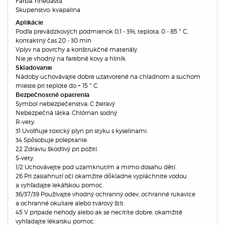
Farba
:
hnedastá
Skupenstvo
:
kvapalina
Aplikácie
Podľa prevádzkových podmienok
0,1
-
3
%
,
teplota
:
0
-
85
°
C
,
kontaktný
čas
20
-
30
min
Vplyv
na
povrchy
a
konštrukčné
materiály
.
Nie je vhodný
na
farebné
kovy
a
hliník
.
Skladovanie
Nádoby
uchovávajte
dobre
uzatvorené
na
chladnom
a
suchom
mieste
pri
teplote
do
+
15
°
C.
Bezpečnostné opatrenia
Symbol nebezpečenstva: C žieravý
Nebezpečná látka: Chlórnan sodný
R-vety:
31 Uvoľňuje toxický plyn pri styku s kyselinami.
34 Spôsobuje poleptanie.
22 Zdraviu škodlivý pri požití.
S-vety:
1/2 Uchovávejte pod uzamknutím a mimo dosahu dětí.
26 Pri zasiahnutí očí okamžite dôkladne vypláchnite vodou
a vyhľadajte lekářskou pomoc.
36/37/39 Používajte vhodný ochranný odev, ochranné rukavice
a ochranné okuliare alebo tvárový štít.
45 V prípade nehody alebo ak se necítíte dobre, okamžitě
vyhľadajte lékarsku pomoc.