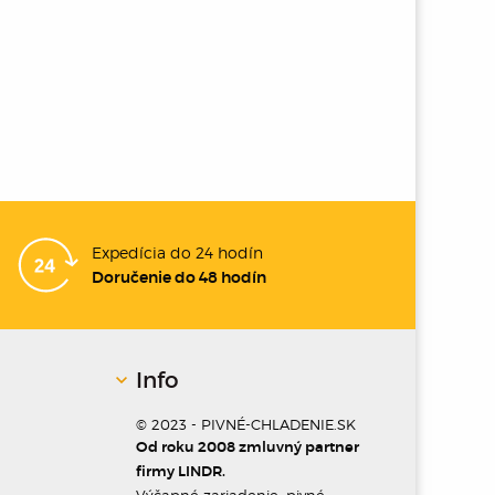
Expedícia do 24 hodín
Doručenie do 48 hodín
Info
© 2023 - PIVNÉ-CHLADENIE.SK
Od roku 2008 zmluvný partner
firmy LINDR.