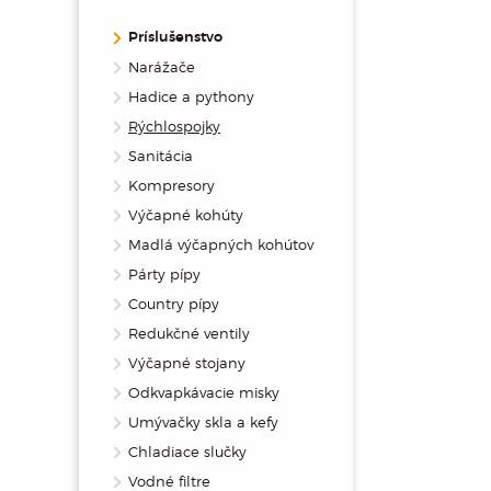
Príslušenstvo
Narážače
Hadice a pythony
Rýchlospojky
Sanitácia
Kompresory
Výčapné kohúty
Madlá výčapných kohútov
Párty pípy
Country pípy
Redukčné ventily
Výčapné stojany
Odkvapkávacie misky
Umývačky skla a kefy
Chladiace slučky
Vodné filtre