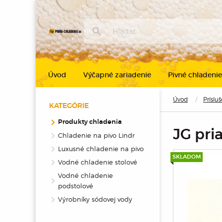
Úvod
Výčapné zariadenie
Pivné chladenie
Úvod
Príslu
KATEGÓRIE
Produkty chladenia
JG pri
Chladenie na pivo Lindr
Luxusné chladenie na pivo
SKLADOM
Vodné chladenie stolové
Vodné chladenie
podstolové
Výrobníky sódovej vody