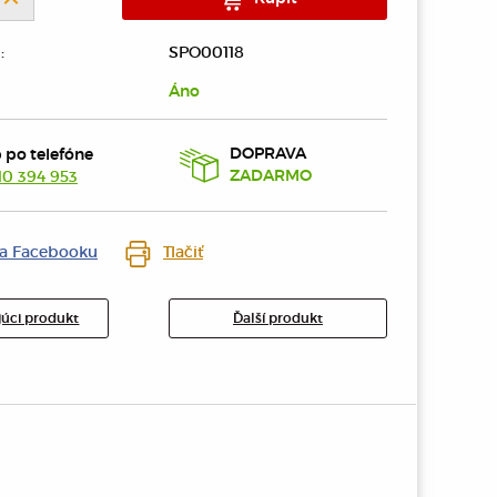
:
SPO00118
Áno
DOPRAVA
 po telefóne
10 394 953
ZADARMO
na Facebooku
Tlačiť
úci produkt
Ďalší produkt