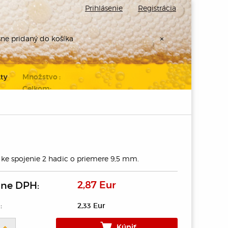
Prihlásenie
Registrácia
šne pridaný do košíka
×
ty
Množstvo :
Celkom:
Prejdite k
pokladni
 ke spojenie 2 hadic o priemere 9,5 mm.
ane DPH:
2,87 Eur
:
2,33 Eur
Kúpiť