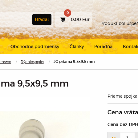
0
Hľadať
0,00 Eur
Produkt bol úspe
Obchodné podmienky
Články
Poradňa
Kontak
šenstvo
Rýchlospojky
JG priama 9,5x9,5 mm
Pokračovať v
nákupe
ama 9,5x9,5 mm
Priama spojka
Cena vrát
Cena bez DPH