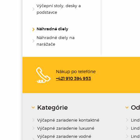
Výčepní stoly, desky a
podstavce
Náhradné diely
Náhradné diely na
narážače
Nákup po telefóne
+421 910 394 953
Kategórie
Od
Výčapné zariadenie kontaktné
Lin
Výčapné zariadenie luxusné
Lind
Výčapné zariadenie vodné
Lind