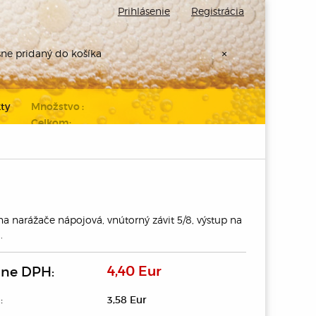
Prihlásenie
Registrácia
šne pridaný do košíka
×
ty
Množstvo :
Celkom:
Prejdite k
pokladni
a narážače nápojová, vnútorný závit 5/8, výstup na
.
ane DPH:
4,40 Eur
:
3,58 Eur