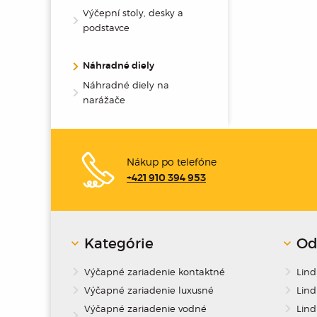
Výčepní stoly, desky a
podstavce
Náhradné diely
Náhradné diely na
narážače
Nákup po telefóne
+421 910 394 953
Kategórie
Od
Výčapné zariadenie kontaktné
Lin
Výčapné zariadenie luxusné
Lind
Výčapné zariadenie vodné
Lind