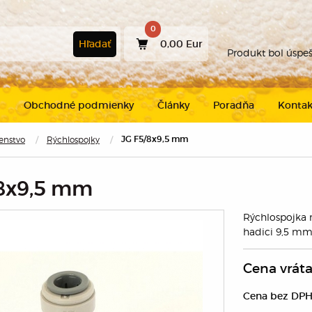
0
Hľadať
0,00 Eur
Produkt bol úspe
Obchodné podmienky
Články
Poradňa
Kontak
šenstvo
Rýchlospojky
JG F5/8x9,5 mm
Pokračovať v
nákupe
/8x9,5 mm
Rýchlospojka n
hadici 9,5 mm
Cena vrát
Cena bez DPH