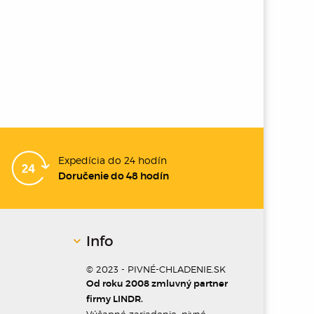
Expedícia do 24 hodín
Doručenie do 48 hodín
Info
© 2023 - PIVNÉ-CHLADENIE.SK
Od roku 2008 zmluvný partner
firmy LINDR.