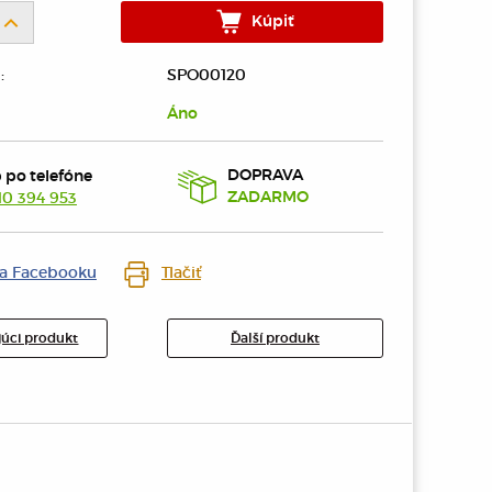
Kúpiť
:
SPO00120
Áno
DOPRAVA
 po telefóne
10 394 953
ZADARMO
na Facebooku
Tlačiť
úci produkt
Ďalší produkt