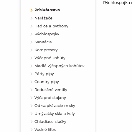
Rýchlospojka n
Príslušenstvo
Narážače
Hadice a pythony
Rýchlospojky
Sanitácia
Kompresory
Výčapné kohúty
Madlá výčapných kohútov
Párty pípy
Country pípy
Redukčné ventily
Výčapné stojany
Odkvapkávacie misky
Umývačky skla a kefy
Chladiace slučky
Vodné filtre