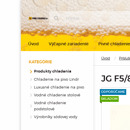
Úvod
Výčapné zariadenie
Pivné chladenie
Úvod
Príslu
KATEGÓRIE
Produkty chladenia
JG F5
Chladenie na pivo Lindr
Luxusné chladenie na pivo
ODPORÚČAME
Vodné chladenie stolové
SKLADOM
Vodné chladenie
podstolové
Výrobníky sódovej vody