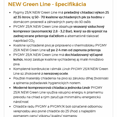
NEW Green Line - špecifikácia
Pygmy 25/K NEW Green Line má
priebežný chladiaci výkon 25
v
až 35 litrov, tj 50 - 70 kvalitne vychladených pív za hodinu
domácom prostredí a záhradných party do 30 osôb.
PYGMY 25/K NEW Green Line obsahuje
vstavaný vzduchový
kompresor (automatický 2,8 - 3,2 Bar),
který
sa dá vypnúť na
a alternatívně tlakovať
zadnej strane prístroja tlačidlom
napríklad CO­
.
2
Kvalitne
vychladené pivo je pripraveno v thermobloku PYGMY
25/K NEW Green Line
.
už po 2-4 min od zapnutia prístroja
PYGMY 25/K NEW Green Line má
dochladzovaný výčapné
ktorý zaisťuje kvalitne vychladenej aj malé množstvo
kohút,
piva.
Kompletné konštrukcie i slimák
Lindr PYGMY 25/K
NEW Green
Line sú zhotovené
.
z nerezovej ocele
Použité materiály chladenia na pivo sú zárukou dlhej životnosti
a splnenia požiadaviek hygienických noriem.
PYGMY
M
oderné kompresorová chladiaca jednotka Lindr
25/K NEW Green Line využíva vstupnú energiu k priamemu
prevodu na chlad a tým zaručuje minimálnu energetickú
náročnosť.
Chladiče radu PYGMY a PYGMY/K boli označené odbornou
verejnosťou ako pivné chladiče do 25 l/hod. s najlepším
pomerom ceny/ výkonu/ kvality/ rozmerov.