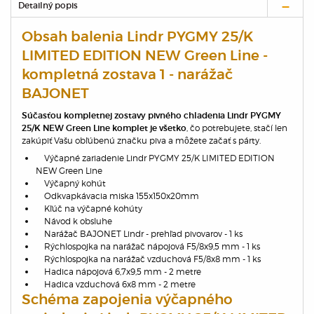
Detailný popis
Obsah balenia Lindr PYGMY 25/K
LIMITED EDITION NEW Green Line -
kompletná zostava 1 - narážač
BAJONET
Súčasťou kompletnej zostavy pivného chladenia Lindr PYGMY
, čo potrebujete, stačí len
25/K NEW Green Line komplet je všetko
zakúpiť Vašu obľúbenú značku piva a môžete začať s párty.
Výčapné zariadenie Lindr PYGMY 25/K LIMITED EDITION
NEW Green Line
Výčapný kohút
Odkvapkávacia miska 155x150x20mm
Kľúč na výčapné kohúty
Návod k obsluhe
Narážač BAJONET Lindr - prehľad pivovarov - 1 ks
Rýchlospojka na narážač nápojová F5/8x9,5 mm - 1 ks
Rýchlospojka na narážač vzduchová F5/8x8 mm - 1 ks
Hadica nápojová 6,7x9,5 mm - 2 metre
Hadica vzduchová 6x8 mm - 2 metre
Schéma zapojenia výčapného