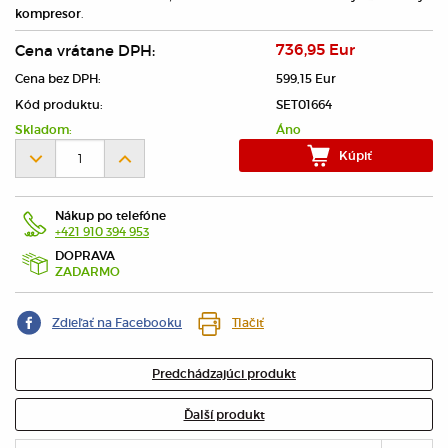
.
kompresor
Cena vrátane DPH:
736,95 Eur
Cena bez DPH:
599,15 Eur
Kód produktu:
SET01664
Skladom:
Áno
Kúpiť
Nákup po telefóne
+421 910 394 953
DOPRAVA
ZADARMO
Zdieľať na Facebooku
Tlačiť
Predchádzajúci produkt
Ďalší produkt