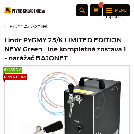
0
MENU
Produkt bol
úspešne
pridaný do
PYGMY 25/K komplet
košíka
Lindr PYGMY 25/K LIMITED EDITION
×
NEW Green Line kompletná zostava 1
- narážač BAJONET
Množstvo :
SKLADOM
Celkom:
SUPER CENA
Prejdite k
pokladni
Pokračovať
v nákupe