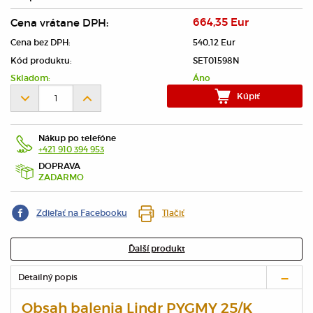
Cena vrátane DPH:
664,35 Eur
Cena bez DPH:
540,12 Eur
Kód produktu:
SET01598N
Skladom:
Áno
Kúpiť
Nákup po telefóne
+421 910 394 953
DOPRAVA
ZADARMO
Zdieľať na Facebooku
Tlačiť
Ďalší produkt
Detailný popis
Obsah balenia Lindr PYGMY 25/K