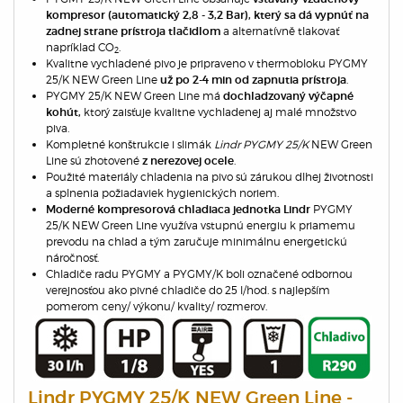
kompresor (automatický 2,8 - 3,2 Bar),
který
sa dá vypnúť na
a alternatívně tlakovať
zadnej strane prístroja tlačidlom
napríklad CO­
.
2
Kvalitne
vychladené pivo je pripraveno v thermobloku PYGMY
25/K NEW Green Line
.
už po 2-4 min od zapnutia prístroja
PYGMY 25/K NEW Green Line má
dochladzovaný výčapné
ktorý zaisťuje kvalitne vychladenej aj malé množstvo
kohút,
piva.
Kompletné konštrukcie i slimák
Lindr PYGMY 25/K
NEW Green
Line sú zhotovené
.
z nerezovej ocele
Použité materiály chladenia na pivo sú zárukou dlhej životnosti
a splnenia požiadaviek hygienických noriem.
PYGMY
M
oderné kompresorová chladiaca jednotka Lindr
25/K NEW Green Line využíva vstupnú energiu k priamemu
prevodu na chlad a tým zaručuje minimálnu energetickú
náročnosť.
Chladiče radu PYGMY a PYGMY/K boli označené odbornou
verejnosťou ako pivné chladiče do 25 l/hod. s najlepším
pomerom ceny/ výkonu/ kvality/ rozmerov.
Lindr PYGMY 25/K NEW Green Line -