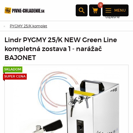
0
MENU
Produkt bol
úspešne
pridaný do
PYGMY 25/K komplet
košíka
Lindr PYGMY 25/K NEW Green Line
×
kompletná zostava 1 - narážač
BAJONET
Množstvo :
SKLADOM
Celkom:
SUPER CENA
Prejdite k
pokladni
Pokračovať
v nákupe