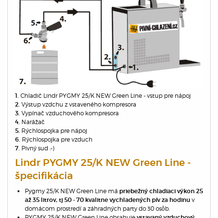
Chladič Lindr PYGMY 25/K NEW Green Line - vstup pre nápoj
1.
Výstup vzdchu z vstaveného kompresora
2.
Vypínač vzduchového kompresora
3.
Narážač
4.
Rýchlospojka pre nápoj
5.
Rýchlospojka pre vzduch
6.
Pivný sud :-)
7.
Lindr PYGMY 25/K NEW Green Line -
špecifikácia
Pygmy 25/K NEW Green Line má
priebežný chladiaci výkon 25
v
až 35 litrov, tj 50 - 70 kvalitne vychladených pív za hodinu
domácom prostredí a záhradných party do 30 osôb.
PYGMY 25/K NEW Green Line obsahuje
vstavaný vzduchový